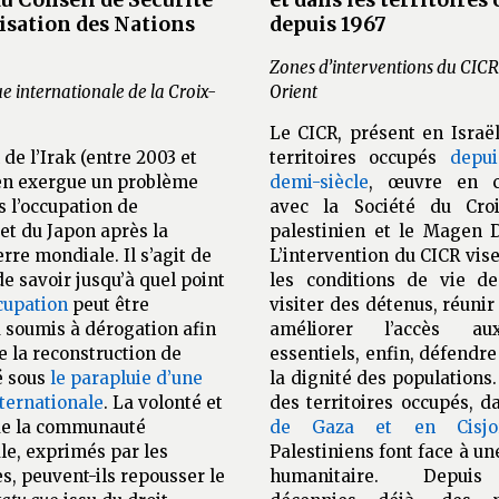
isation des Nations
depuis 1967
Zones d’interventions du CIC
e internationale de la Croix-
Orient
Le CICR, présent en Israël
 de l’Irak (entre 2003 et
territoires occupés
depui
 en exergue un problème
demi-siècle
, œuvre en co
s l’occupation de
avec la Société du Croi
et du Japon après la
palestinien et le Magen 
re mondiale. Il s’agit de
L’intervention du CICR vis
de savoir jusqu’à quel point
les conditions de vie de
ccupation
peut être
visiter des détenus, réunir 
 soumis à dérogation afin
améliorer l’accès au
 la reconstruction de
essentiels, enfin, défendre 
é sous
le parapluie d’une
la dignité des populations. 
ternationale
. La volonté et
des territoires occupés, d
 de la communauté
de Gaza et en Cisjor
le, exprimés par les
Palestiniens font face à un
s, peuvent-ils repousser le
humanitaire. Depuis