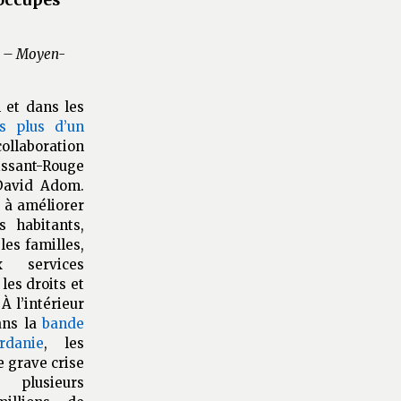
R – Moyen-
 et dans les
s plus d’un
llaboration
ssant-Rouge
David Adom.
e à améliorer
s habitants,
les familles,
x services
les droits et
À l’intérieur
ans la
bande
danie
, les
e grave crise
 plusieurs