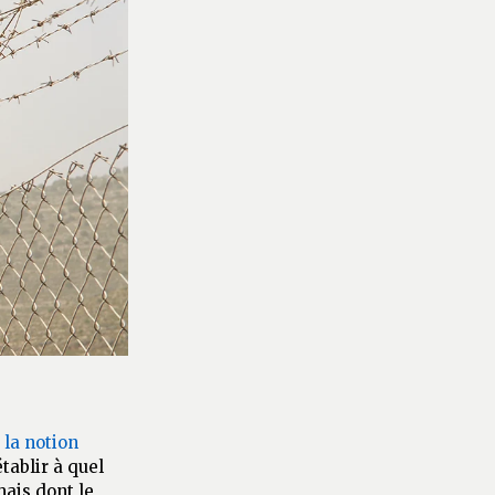
t
la notion
tablir à quel
mais dont le