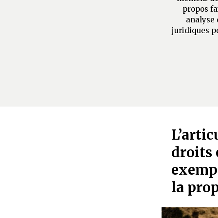
propos fa
analyse 
juridiques p
L’artic
droits 
exempl
la prop