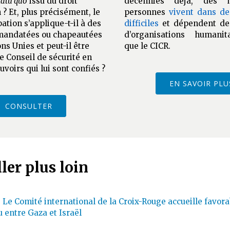
tatu quo
issu du droit
décennies déjà, des m
 ? Et, plus précisément, le
personnes
vivent dans de
pation s’applique-t-il à des
difficiles
et dépendent de 
mandatées ou chapeautées
d’organisations humanita
ons Unies et peut-il être
que le CICR.
e Conseil de sécurité en
uvoirs qui lui sont confiés ?
EN SAVOIR PLU
CONSULTER
ler plus loin
: Le Comité international de la Croix-Rouge accueille favor
u entre Gaza et Israël