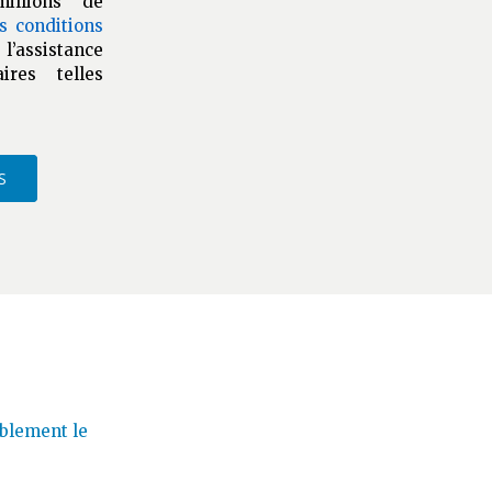
illions de
s conditions
l’assistance
ires telles
S
ablement le