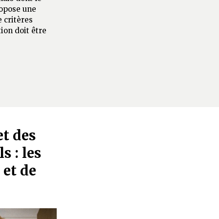
ropose une
 critères
ion doit être
et des
s : les
 et de