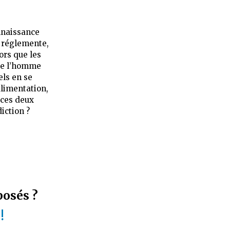
nnaissance
l réglemente,
lors que les
 de l’homme
ls en se
alimentation,
e ces deux
iction ?
posés ?
!