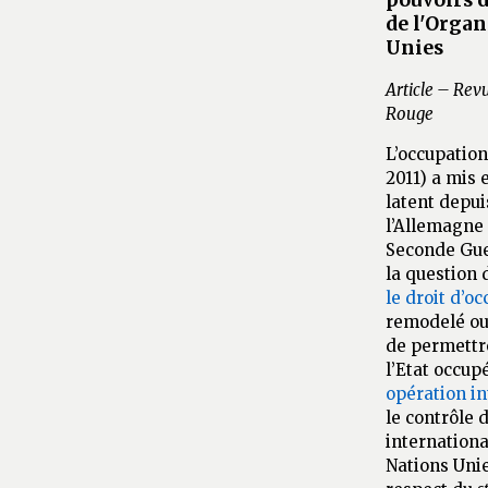
de l'Organ
Unies
Article – Revu
Rouge
L’occupation
2011) a mis
latent depui
l’Allemagne 
Seconde Guer
la question 
le droit d’o
remodelé ou
de permettre
l’Etat occup
opération in
le contrôle
internationa
Nations Unie