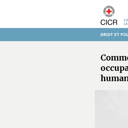
DROIT ET POL
Commen
occupa
humani