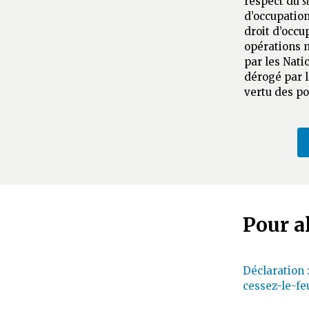
respect du
s
d’occupation
droit d’occu
opérations 
par les Nati
dérogé par l
vertu des po
Pour al
Déclaration 
cessez-le-fe