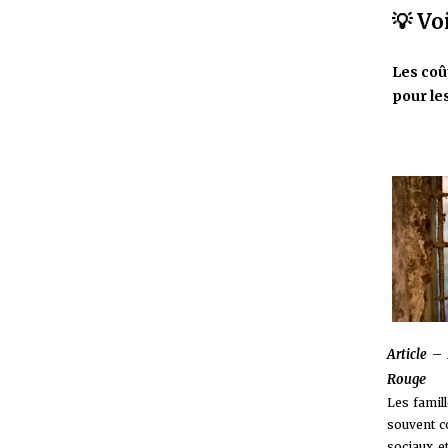
💡 Vo
Les coû
pour le
Article –
e
Roug
Les famil
souvent c
sociaux e