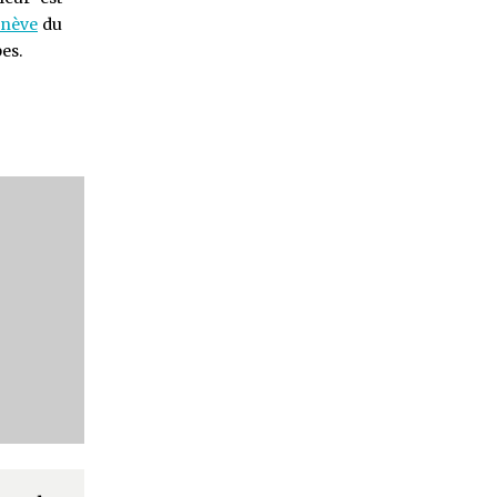
enève
du
es.