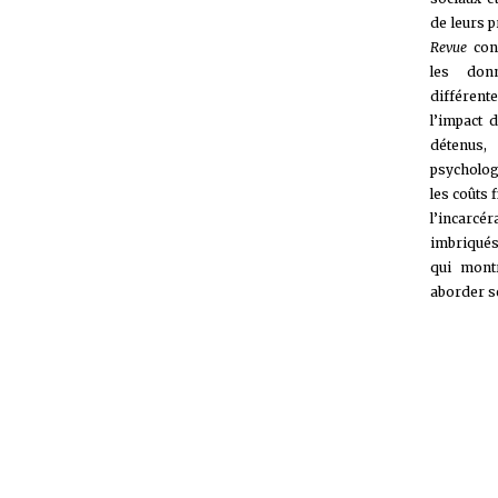
de leurs p
Revue
con
les don
différen
l’impact 
détenus
psycholog
les coûts f
l’incarcé
imbriqués
qui montr
aborder s