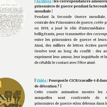
|
Archives
: les correspondances amoureu
prisonniers de guerre pendant la Second
mondiale
|
Pendant la Seconde Guerre mondiale, 
centrale des Prisonniers de guerre, créée p
en 1939, a joué le rôle d’intermédiaire 
belligérants, pour transmettre des corres
entre les prisonniers de guerre et leurs
Ainsi, des milliers de lettres écrites par
Genève tout au long du conflit : des a
expriment leur amour, leur inquiétude et l
de rétablir le contact avec l’être aimé.
|
Vidéo
: Pourquoi le CICR travaille-t-il dans
|
de détention ?
Cette courte animation montre les di
auxquelles sont confrontés de n
prisonniers de guerre et/ou détenus dans 