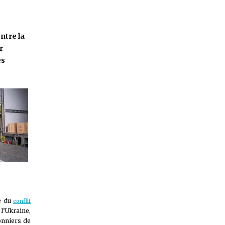
ntre la
r
es
re du
conflit
 l’Ukraine,
onniers de