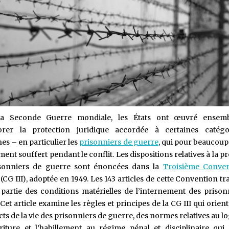
la Seconde Guerre mondiale, les États ont œuvré ensemb
orer la protection juridique accordée à certaines catégo
es – en particulier les
prisonniers de guerre
, qui pour beaucoup
nt souffert pendant le conflit. Les dispositions relatives à la p
sonniers de guerre sont énoncées dans la
Troisième Conven
(CG III), adoptée en 1949. Les 143 articles de cette Convention tr
partie des conditions matérielles de l’internement des prison
Cet article examine les règles et principes de la CG III qui orien
cts de la vie des prisonniers de guerre, des normes relatives au 
riture et l’habillement au régime pénal et disciplinaire qui 