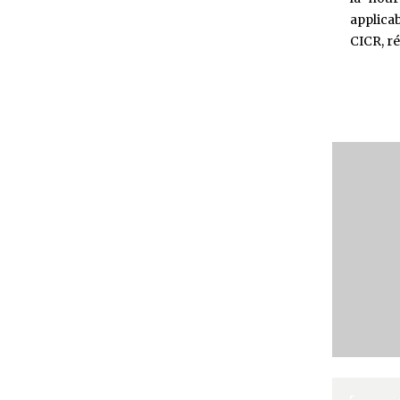
applica
CICR, r