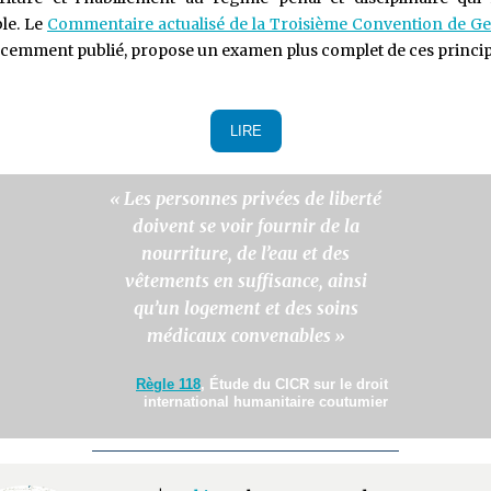
ble. Le
Commentaire actualisé de la Troisième Convention de G
écemment publié, propose un examen plus complet de ces princip
LIRE
Les personnes privées de liberté
«
doivent se voir fournir de la
nourriture, de l’eau et des
vêtements en suffisance, ainsi
qu’un logement et des soins
médicaux convenables
»
Règle 118
, Étude du CICR sur le droit
international humanitaire coutumier