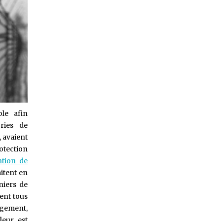
le afin
ries de
, avaient
rotection
tion de
aitent en
niers de
tent tous
logement,
leur est