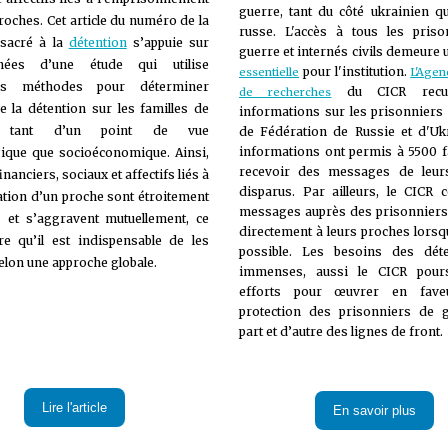
guerre, tant du côté ukrainien q
roches. Cet article du numéro de la
russe. L'accès à tous les pris
sacré à la
détention
s’appuie sur
guerre et internés civils demeure
nées d’une étude qui utilise
pour l'institution.
essentielle
L'Agen
tes méthodes pour déterminer
du CICR recue
de recherches
de la détention sur les familles de
informations sur les prisonniers
, tant d’un point de vue
de Fédération de Russie et d'Uk
informations ont permis à 5500 f
ique que socioéconomique. Ainsi,
recevoir des messages de leur
inanciers, sociaux et affectifs liés à
disparus. Par ailleurs, le CICR co
ration d’un proche sont étroitement
messages auprès des prisonniers
 et s’aggravent mutuellement, ce
directement à leurs proches lorsqu
e qu’il est indispensable de les
possible. Les besoins des dét
elon une approche globale.
immenses, aussi le CICR poursu
efforts pour œuvrer en fave
protection des prisonniers de 
part et d’autre des lignes de front.
Lire l'article
En savoir plus