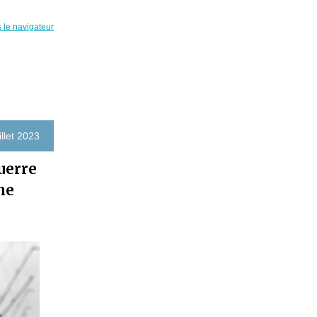
s le navigateur
illet 2023
uerre
me