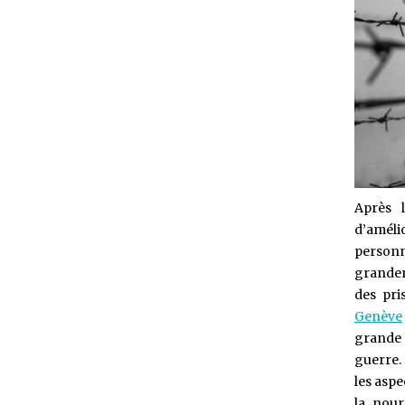
Après 
d’améli
personn
grandeme
des pri
Genève
grande 
guerre. 
les aspe
la nour