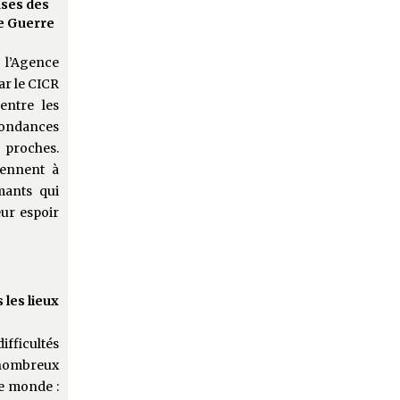
ses des
e Guerre
l’Agence
ar le CICR
entre les
pondances
 proches.
viennent à
mants qui
eur espoir
 les lieux
fficultés
ombreux
le monde :