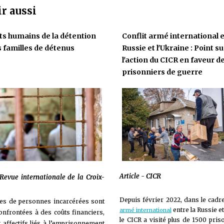
ir aussi
ts humains de la détention
Conflit armé international e
s familles de détenus
Russie et l'Ukraine : Point su
l'action du CICR en faveur d
prisonniers de guerre
Article - CICR
 Revue internationale de la Croix-
Depuis février 2022, dans le cad
les de personnes incarcérées sont
entre la Russie et
armé international
onfrontées à des coûts financiers,
le CICR a visité plus de 1500 pris
t affectifs liés à l’emprisonnement