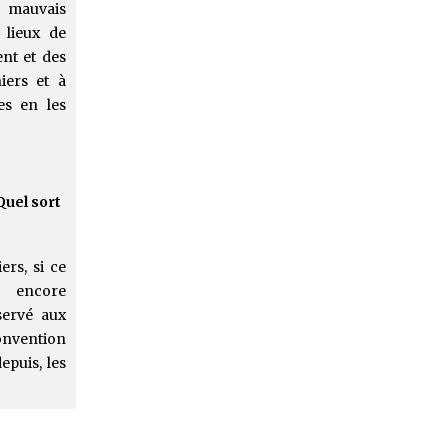
, mauvais
 lieux de
ent et des
iers et à
es en les
Quel sort
ers, si ce
 encore
servé aux
Convention
epuis, les