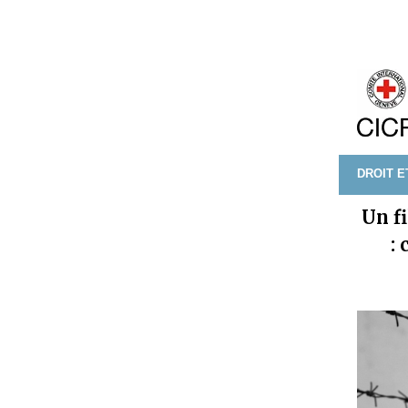
DROIT E
Un f
: