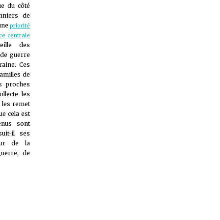
ue du côté
onniers de
 une
priorité
ce centrale
ille des
 de guerre
raine. Ces
amilles de
s proches
llecte les
 les remet
e cela est
enus sont
it-il ses
ur de la
guerre, de